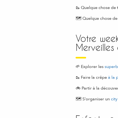
🥾 Quelque chose de t
🗺 Quelque chose de 
Votre week
Merveilles 
🌱 Explorer les
superb
🥾 Faire la crêpe
à la 
🚲 Partir à la découve
🗺 S’organiser un
cit