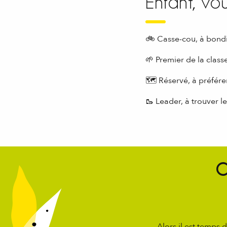
Enfant, vou
🚲 Casse-cou, à bondi
🌱 Premier de la classe
🗺 Réservé, à préfére
🥾 Leader, à trouver le
C
Alors il est temps 