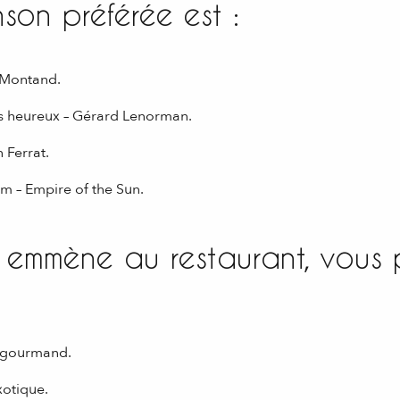
son préférée est :
s Montand.
ns heureux – Gérard Lenorman.
 Ferrat.
 – Empire of the Sun.
 emmène au restaurant, vous 
 gourmand.
xotique.