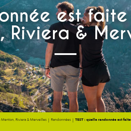
onnée est faite
 Riviera & Merv
à Menton, Riviera & Merveilles
Randonnées
TEST : quelle randonnée est fait