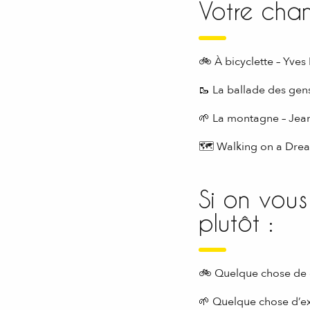
Votre chan
🚲 À bicyclette – Yve
🥾 La ballade des ge
🌱 La montagne – Jean
🗺 Walking on a Dream
Si on vous
plutôt :
🚲 Quelque chose de
🌱 Quelque chose d’e