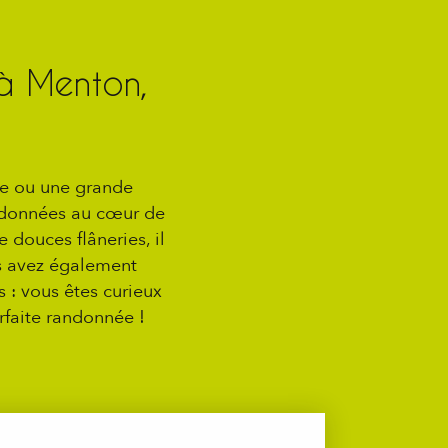
 à Menton,
ue ou une grande
andonnées au cœur de
 douces flâneries, il
us avez également
 : vous êtes curieux
rfaite randonnée !
 aux favoris