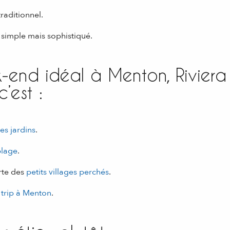
raditionnel.
simple mais sophistiqué.
-end idéal à Menton, Riviera
c’est :
es jardins
.
plage
.
rte des
petits villages perchés
.
y trip à Menton
.