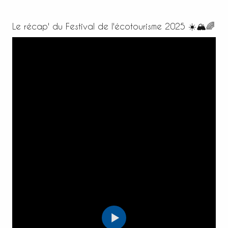
Le récap' du Festival de l'écotourisme 2025 ☀️🏔️🌈