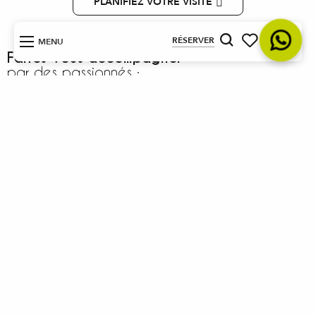
PLANIFIEZ VOTRE VISITE
FR
RÉSERVER
MENU
Recherche
Faites-vous accompagner
Voir les favoris
par des passionnés :
Randonnée guidée
D’autres accompagnateurs en montagne proposent aussi
de découvrir la Vallée et ses mystères, afin de vous guider
au mieux dans le Cœur du Parc. Si vous souhaitez voir les
gravures, n’oubliez pas de leur demander s’ils possèdent
l’
agrément “Merveilles Gravures et Découvertes”
:
Approche motorisée
Les accompagnateurs proposent également des
excursions découverte des gravures rupestres avec une
approche motorisée suivie d’une randonnée pédestre