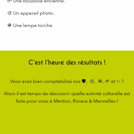
🌱 Une boussole ancienne.
🎨 Un appareil photo.
🪖 Une lampe torche.
C’est l’heure des résultats !
Vous avez bien comptabilisé vos 🛡, 🎨, 🪖, 🌱 et ✨ ?
Alors il est temps de découvrir quelle activité culturelle est
faite pour vous à Menton, Riviera & Merveilles !