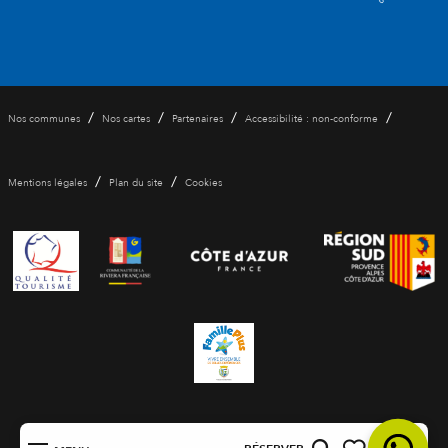
/
/
/
/
Nos communes
Nos cartes
Partenaires
Accessibilité : non-conforme
/
/
Mentions légales
Plan du site
Cookies