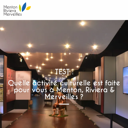
Aller
au
contenu
principal
TEST :
Quelle activité culturelle est faite
pour vous à Menton, Riviera &
Merveilles ?