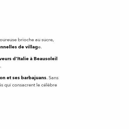
avoureuse brioche au sucre,
onnelles de villag
e.
eurs d’Italie à Beausoleil
.
tron et ses barbajuans
. Sans
és qui consacrent le célèbre