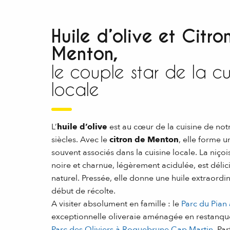
Huile d’olive et Citro
Menton,
le couple star de la cu
locale
L’
huile d’olive
est au cœur de la cuisine de notr
siècles. Avec le
citron de Menton
, elle forme 
souvent associés dans la cuisine locale. La niçois
noire et charnue, légèrement acidulée, est délic
naturel. Pressée, elle donne une huile extraord
début de récolte.
A visiter absolument en famille : le
Parc du Pian
exceptionnelle oliveraie aménagée en restanque
Parc des Oliviers à Roquebrune Cap Martin
. Pa