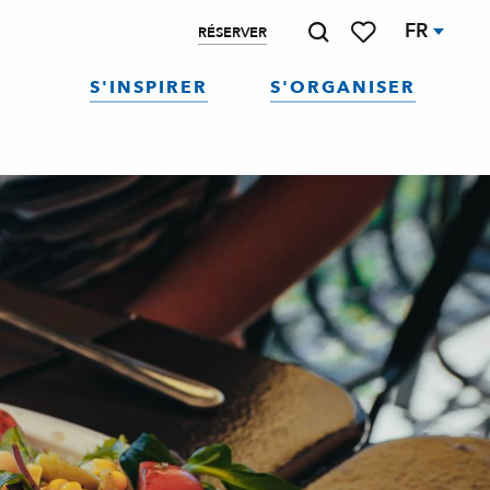
FR
RÉSERVER
Recherche
Voir les favoris
S'INSPIRER
S'ORGANISER