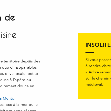
n de
isine
INSOLITE
Si vous passez
e territoire depuis des
à rendre visite
un duo d’inséparables
« Arbre remar
e, olive locale, petite
sur le chemin 
ieuse à l’apéro au
médiéval.
inairement douce en
 à Menton
,
s face à la mer ou le
rfait pour une séance