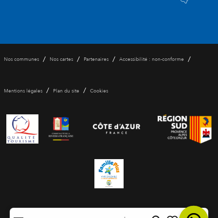
/
/
/
/
Nos communes
Nos cartes
Partenaires
Accessibilité : non-conforme
/
/
Mentions légales
Plan du site
Cookies