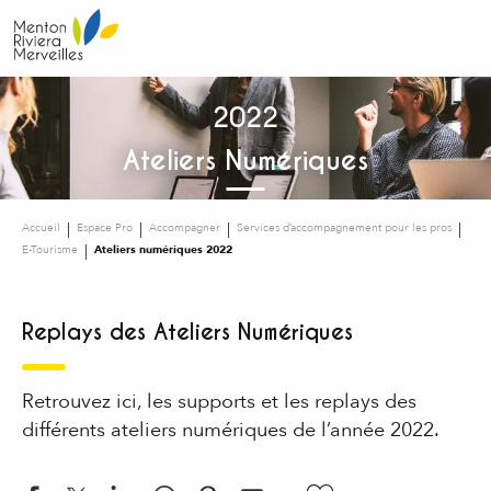
Aller
au
contenu
principal
2022
Ateliers Numériques
Accueil
Espace Pro
Accompagner
Services d’accompagnement pour les pros
E-Tourisme
Ateliers numériques 2022
Replays des Ateliers Numériques
Retrouvez ici, les supports et les replays des
différents ateliers numériques de l’année 2022.