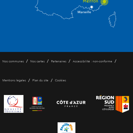
/
/
/
/
Nos communes
Nos cartes
Partenaires
Accessibilité : non-conforme
/
/
Mentions légales
Plan du site
Cookies