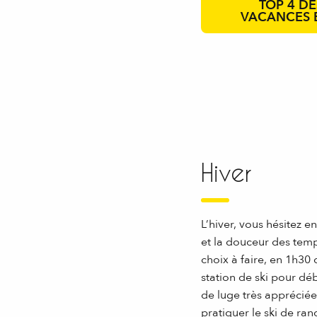
TOP 4 DE
VACANCES 
Hiver
L’hiver, vous hésitez e
et la douceur des temp
choix à faire, en 1h30
station de ski pour débu
de luge très appréciée
pratiquer le ski de ra