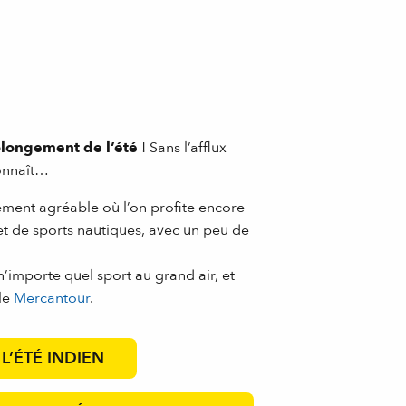
longement de l’été
! Sans l’afflux
connaît…
ement agréable où l’on profite encore
t de sports nautiques, avec un peu de
n’importe quel sport au grand air, et
 le
Mercantour
.
L’ÉTÉ INDIEN