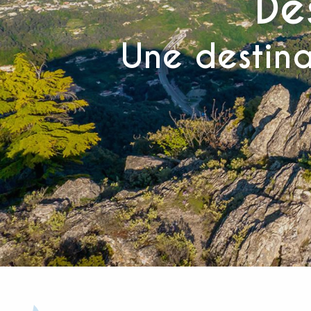
De
Une destina