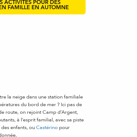
S ACTIVITÉS POUR DES
EN FAMILLE EN AUTOMNE
ntre la neige dans une station familiale
ératures du bord de mer ? Ici pas de
 de route, on rejoint Camp d’Argent,
tants, à l’esprit familial, avec sa piste
 des enfants, ou
Castérino
pour
ndonnée.