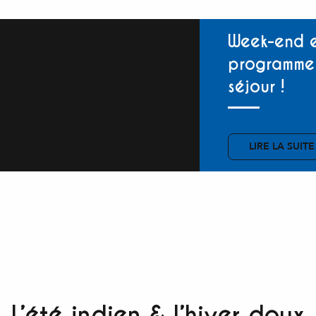
Week-end e
programme 
séjour !
LIRE LA SUITE
L’été indien & l’hiver doux