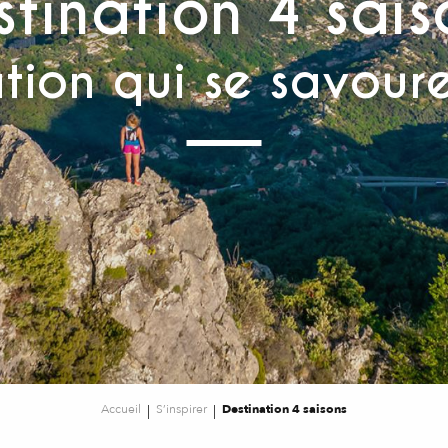
stination 4 sais
tion qui se savoure
Accueil
S’inspirer
Destination 4 saisons