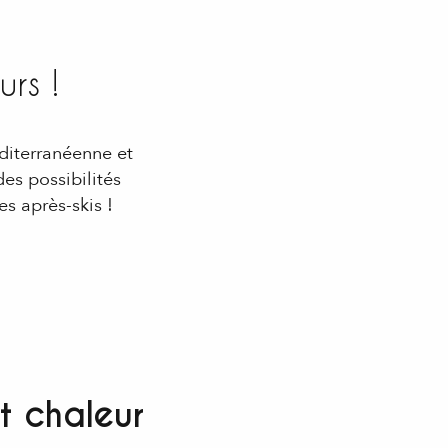
rs !
éditerranéenne et
es possibilités
es après-skis !
 aux favoris
et chaleur