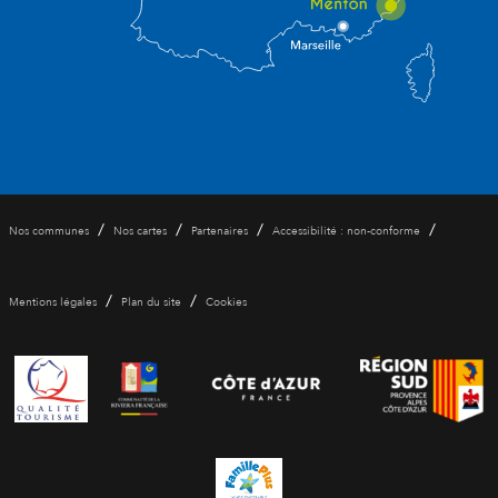
/
/
/
/
Nos communes
Nos cartes
Partenaires
Accessibilité : non-conforme
/
/
Mentions légales
Plan du site
Cookies