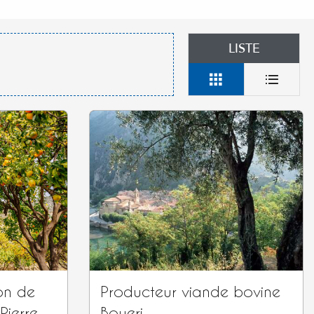
LISTE
on de
Producteur viande bovine
Pierre
Boueri