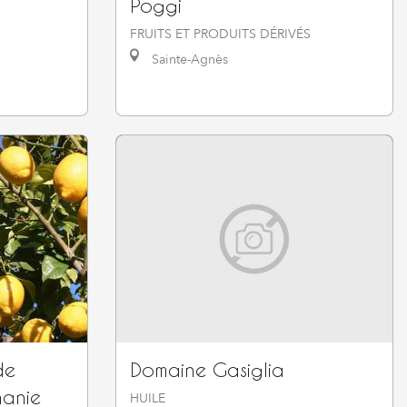
Poggi
FRUITS ET PRODUITS DÉRIVÉS
Sainte-Agnès
de
Domaine Gasiglia
hanie
HUILE