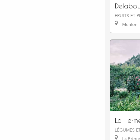
Delabou
FRUITS ET 
Menton
La Ferm
LÉGUMES ET
La Brigu