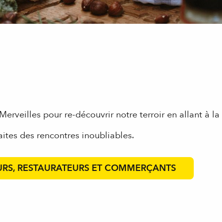
Merveilles pour re-découvrir notre terroir en allant à l
aites des rencontres inoubliables.
URS, RESTAURATEURS ET COMMERÇANTS
 aux favoris