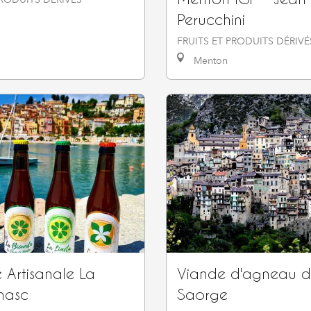
Perucchini
FRUITS ET PRODUITS DÉRIVÉ
Menton
e Artisanale La
Viande d'agneau 
nasc
Saorge