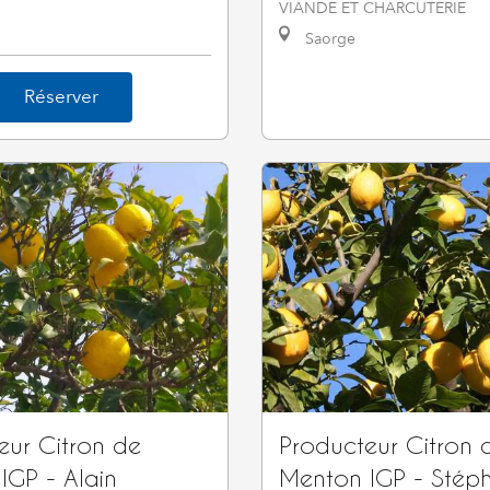
VIANDE ET CHARCUTERIE
Saorge
Réserver
eur Citron de
Producteur Citron 
IGP - Alain
Menton IGP - Stép