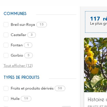
COMMUNES
117
r
Le plus g
Breil-sur-Roya
15
Castellar
3
Fontan
1
Gorbio
5
Tout afficher (12)
TYPES DE PRODUITS
Fruits et produits dérivés
58
Huile
19
Histoire
FRUITS ET 