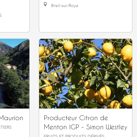
Breil-sur-Roya
S
Maurion
Producteur Citron de
Menton IGP - Simon Westley
TIERS
FRUITS ET PRODUITS DÉRIVÉS