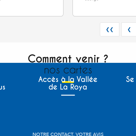
❮❮
❮
Comment venir ?
nos cartes
Accès à la Vallée
Se
us
de La Roya
NOTRE CONTACT, VOTRE AVIS