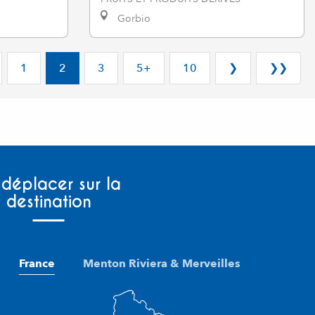
Gorbio
1
2
3
5+
10
❯
❯❯
 déplacer sur la
destination
France
Menton Riviera & Merveilles