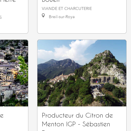
VIANDE ET CHARCUTERIE
Breil-sur-Roya
S
de
Producteur du Citron de
Menton IGP - Sébastien