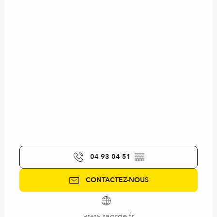
04 93 04 51
▒▒
CONTACTEZ-NOUS
www.saorge.fr