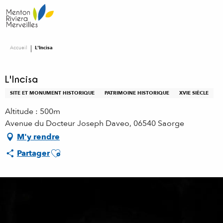
Aller
au
contenu
principal
Accueil
L'Incisa
L'Incisa
SITE ET MONUMENT HISTORIQUE
PATRIMOINE HISTORIQUE
XVIE SIÈCLE
Altitude : 500m
Avenue du Docteur Joseph Daveo, 06540 Saorge
M'y rendre
Ajouter aux favoris
Partager