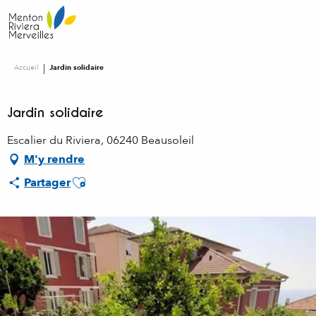
Aller
au
contenu
principal
Accueil
Jardin solidaire
Jardin solidaire
Escalier du Riviera, 06240 Beausoleil
M'y rendre
Ajouter aux favoris
Partager