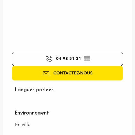
04 93 51 31
▒▒
CONTACTEZ-NOUS
Langues parlées
Langues parlées
Environnement
Environnement
En ville