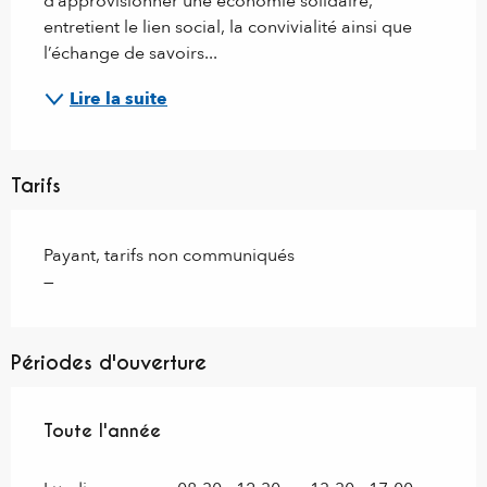
d’approvisionner une économie solidaire, 
entretient le lien social, la convivialité ainsi que 
l’échange de savoirs...
Lire la suite
Tarifs
Payant, tarifs non communiqués
—
Périodes d'ouverture
Toute l'année
Toute l'année