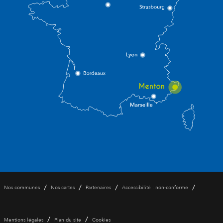
/
/
/
/
Nos communes
Nos cartes
Partenaires
Accessibilité : non-conforme
/
/
Mentions légales
Plan du site
Cookies