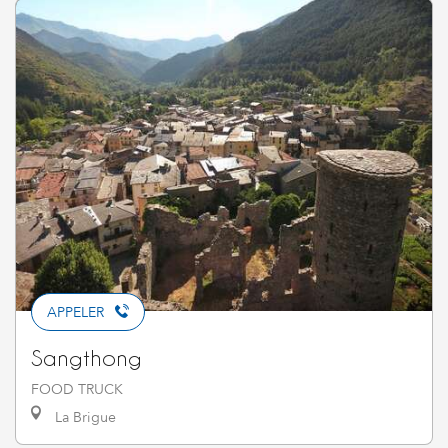
APPELER
Sangthong
FOOD TRUCK
La Brigue