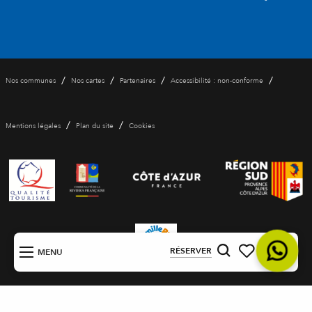
/
/
/
/
Nos communes
Nos cartes
Partenaires
Accessibilité : non-conforme
/
/
Mentions légales
Plan du site
Cookies
FR
RÉSERVER
MENU
Recherche
Voir les favoris