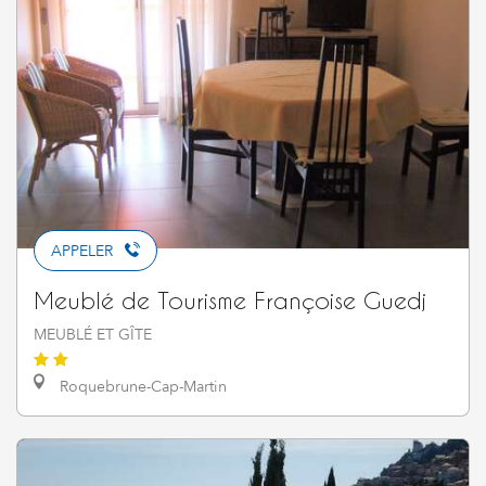
APPELER
Meublé de Tourisme Françoise Guedj
MEUBLÉ ET GÎTE
Roquebrune-Cap-Martin