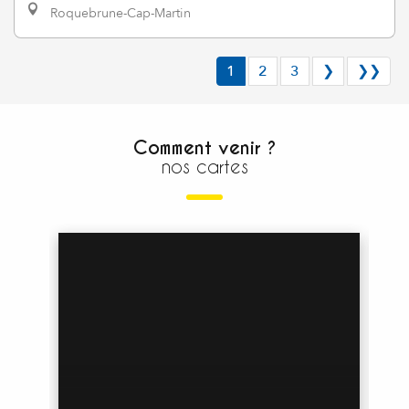
Roquebrune-Cap-Martin
1
2
3
❯
❯❯
Comment venir ?
nos cartes