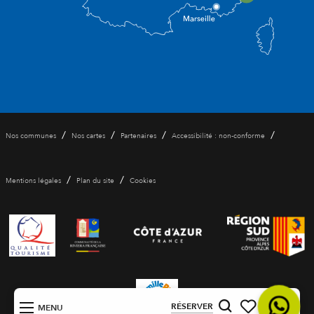
/
/
/
/
Nos communes
Nos cartes
Partenaires
Accessibilité : non-conforme
/
/
Mentions légales
Plan du site
Cookies
FR
RÉSERVER
MENU