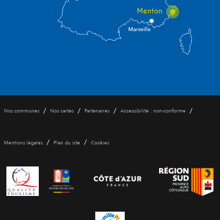
/
/
/
/
Nos communes
Nos cartes
Partenaires
Accessibilité : non-conforme
/
/
Mentions légales
Plan du site
Cookies