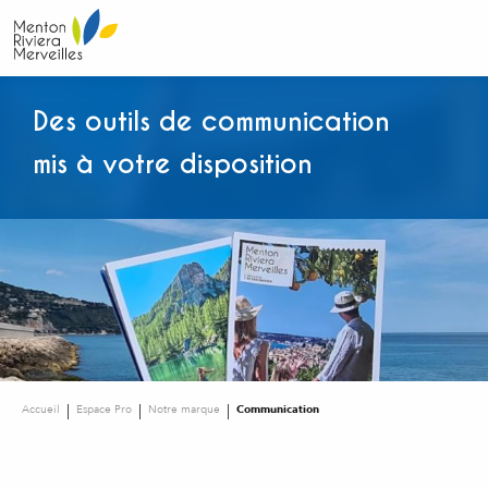
Aller
au
contenu
principal
Des outils de communication
mis à votre disposition
Accueil
Espace Pro
Notre marque
Communication