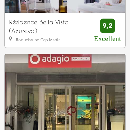
Résidence Bella Vista
9,2
(Azureva)
Excellent
Roquebrune-Cap-Martin