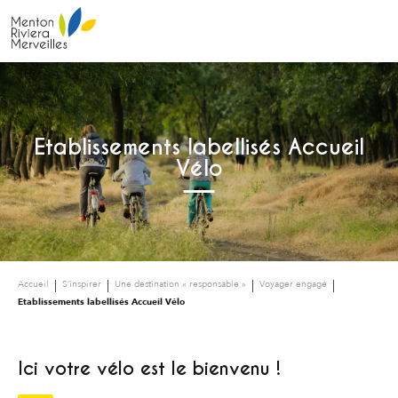
Aller
au
contenu
principal
Etablissements labellisés Accueil
Vélo
Accueil
S’inspirer
Une destination « responsable »
Voyager engagé
Etablissements labellisés Accueil Vélo
Ici votre vélo est le bienvenu !