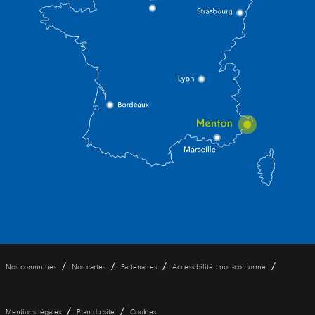
/
/
/
/
Nos communes
Nos cartes
Partenaires
Accessibilité : non-conforme
/
/
Mentions légales
Plan du site
Cookies