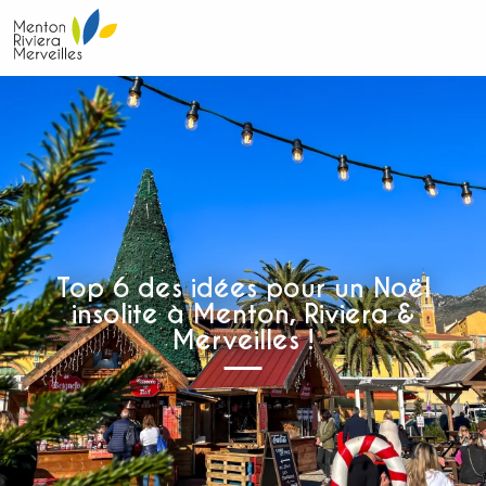
Aller
au
contenu
principal
Top 6 des idées pour un Noël
insolite à Menton, Riviera &
Merveilles !