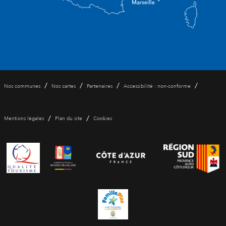
/
/
/
/
Nos communes
Nos cartes
Partenaires
Accessibilité : non-conforme
/
/
Mentions légales
Plan du site
Cookies