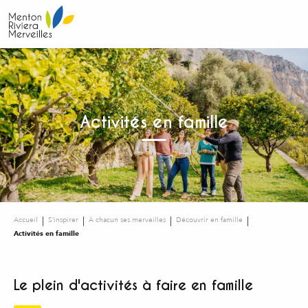
Aller
au
contenu
principal
Activités en famille
Accueil
S’inspirer
À chacun ses merveilles
Découvrir en famille
Activités en famille
Le plein d'activités à faire en famille