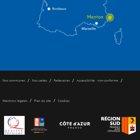
/
/
/
/
Nos communes
Nos cartes
Partenaires
Accessibilité : non-conforme
/
/
Mentions légales
Plan du site
Cookies