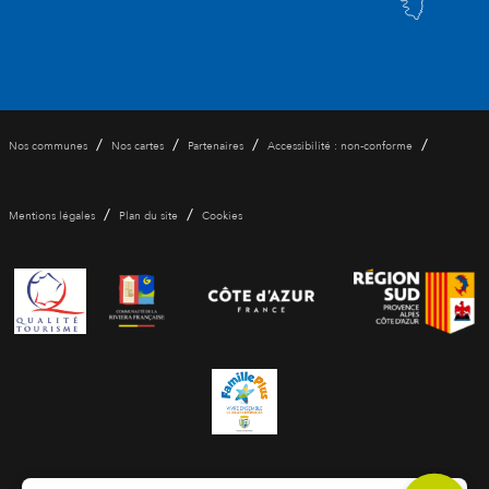
/
/
/
/
Nos communes
Nos cartes
Partenaires
Accessibilité : non-conforme
/
/
Mentions légales
Plan du site
Cookies