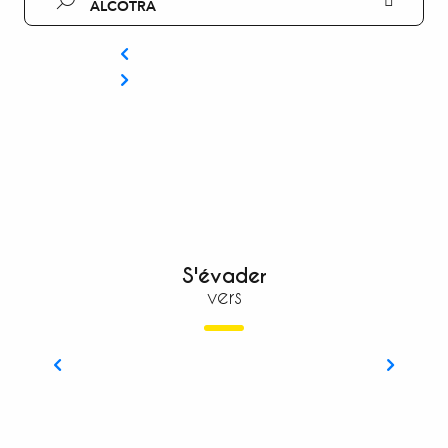
ALCOTRA
S'évader
vers
La Mad Jacques trek Roya