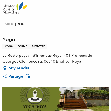
Aller
au
contenu
principal
Accueil
Yoga
Yoga
YOGA
FORME
BIEN-ÊTRE
Le Resto paysan d'Emmaüs Roya, 401 Promenade
Georges Clémenceau, 06540 Breil-sur-Roya
M'y rendre
Ajouter aux favoris
Partager