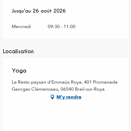
Du
Jusqu'au
6 juillet 2026
26 août 2026
au
26 août 2026
Mercredi
09:30 - 11:00
Localisation
Yoga
Le Resto paysan d'Emmaüs Roya, 401 Promenade
Georges Clémenceau, 06540 Breil-sur-Roya
M'y rendre