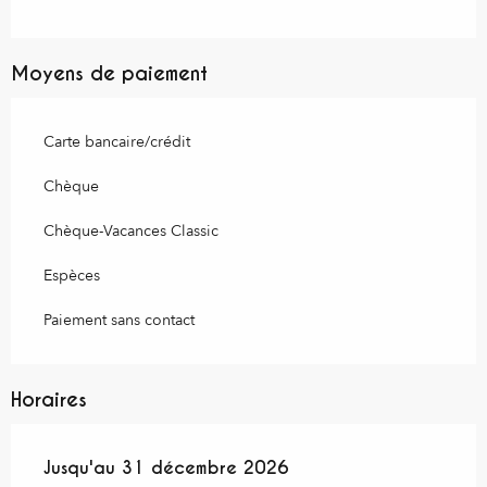
Moyens de paiement
Carte bancaire/crédit
Chèque
Chèque-Vacances Classic
Espèces
Paiement sans contact
Horaires
Du
Jusqu'au
9 janvier 2026
31 décembre 2026
au
31 décembre 2026