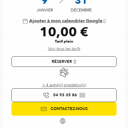
9
31
JANVIER
DÉCEMBRE
Ajouter à mon calendrier Google
10,00 €
Tarif plein
Voir tous les tarifs
RÉSERVER
Animaux acceptés
+ 4 autre(s) prestation(s)
04 93 35 86
▒▒
CONTACTEZ-NOUS