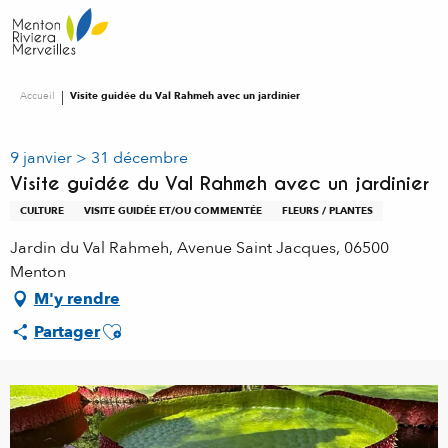
Aller
au
contenu
principal
Accueil
Visite guidée du Val Rahmeh avec un jardinier
9 janvier > 31 décembre
Visite guidée du Val Rahmeh avec un jardinier
CULTURE
VISITE GUIDÉE ET/OU COMMENTÉE
FLEURS / PLANTES
Jardin du Val Rahmeh, Avenue Saint Jacques, 06500
Menton
M'y rendre
Ajouter aux favoris
Partager