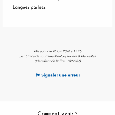
Langues parlées
Langues parlées
Mis à jour le 26 juin 2026 à 17:25
par Office de Tourisme Menton, Riviera & Merveilles
(Identifiant de l'offre :
7899787
)
Signaler une erreur
Comment venir ?