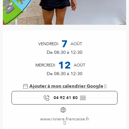
Ouverture et coordonnées
7
VENDREDI
AOÛT
De 08:30 à 12:30
12
MERCREDI
AOÛT
De 08:30 à 12:30
Ajouter à mon calendrier Google
04 92 41 80
▒▒
www.riviera-francaise.fr