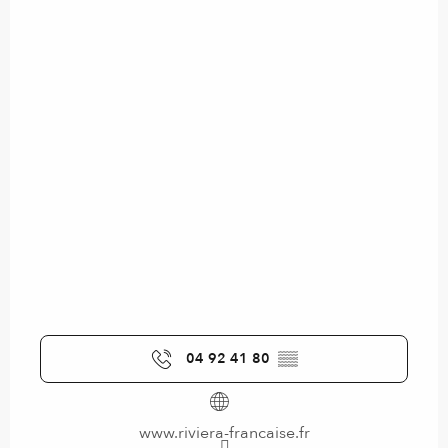
04 92 41 80
▒▒
www.riviera-francaise.fr