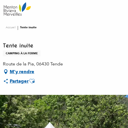
Aller
au
contenu
principal
Accueil
Tente inuite
Tente inuite
CAMPING À LA FERME
Route de la Pia, 06430 Tende
M'y rendre
Ajouter aux favoris
Partager