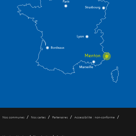
/
/
/
/
Nos communes
Nos cartes
Partenaires
Accessibilité : non-conforme