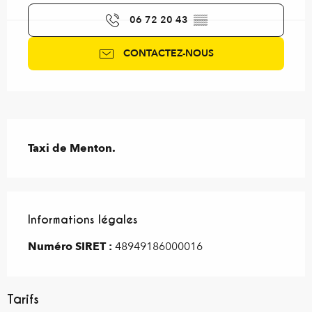
06 72 20 43
▒▒
CONTACTEZ-NOUS
Description
Taxi de Menton.
Informations légales
Informations légales
Numéro SIRET :
48949186000016
Tarifs