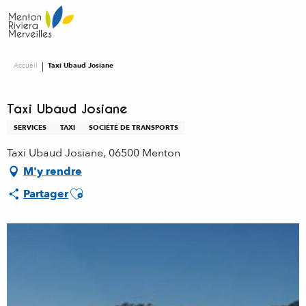
Aller
au
contenu
principal
Accueil
Taxi Ubaud Josiane
Taxi Ubaud Josiane
SERVICES
TAXI
SOCIÉTÉ DE TRANSPORTS
Taxi Ubaud Josiane, 06500 Menton
M'y rendre
Ajouter aux favoris
Partager