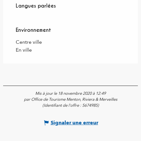
Langues parlées
Langues parlées
Environnement
Environnement
Centre ville
En ville
Mis à jour le 18 novembre 2020 à 12:49
par Office de Tourisme Menton, Riviera & Merveilles
(Identifiant de l'offre :
5674985
)
Signaler une erreur