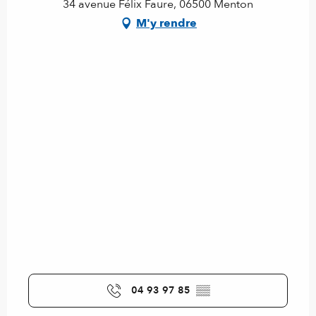
34 avenue Félix Faure, 06500 Menton
M'y rendre
04 93 97 85
▒▒