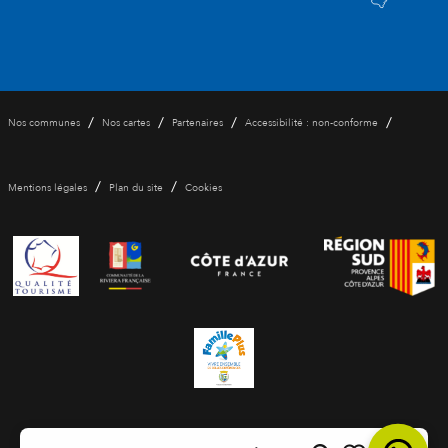
/
/
/
/
Nos communes
Nos cartes
Partenaires
Accessibilité : non-conforme
/
/
Mentions légales
Plan du site
Cookies