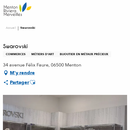
Aller
au
contenu
principal
Accueil
Swarovski
Swarovski
COMMERCES
MÉTIERS D’ART
BIJOUTIER EN MÉTAUX PRÉCIEUX
34 avenue Félix Faure, 06500 Menton
M'y rendre
Ajouter aux favoris
Partager