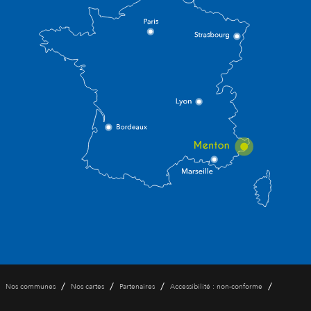
/
/
/
/
Nos communes
Nos cartes
Partenaires
Accessibilité : non-conforme