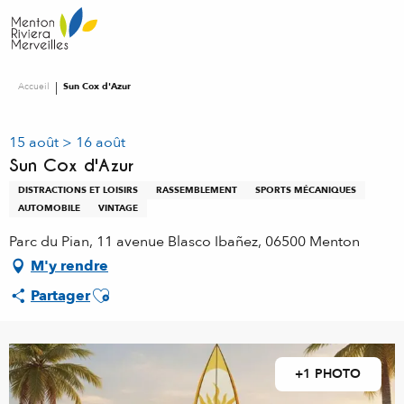
Aller
au
contenu
principal
Accueil
Sun Cox d'Azur
15 août > 16 août
Sun Cox d'Azur
DISTRACTIONS ET LOISIRS
RASSEMBLEMENT
SPORTS MÉCANIQUES
AUTOMOBILE
VINTAGE
Parc du Pian, 11 avenue Blasco Ibañez, 06500 Menton
M'y rendre
Ajouter aux favoris
Partager
+1 PHOTO