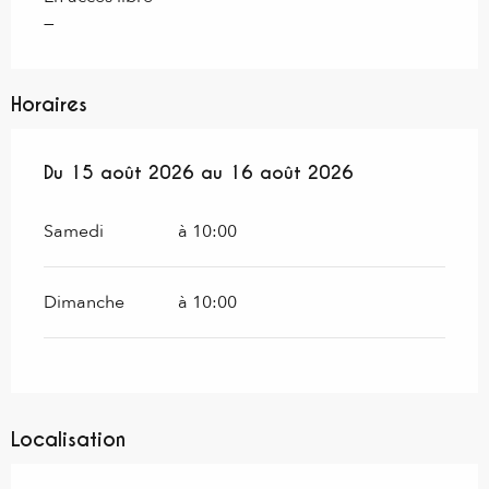
—
Horaires
Du
Du
15 août 2026
15 août 2026
au
au
16 août 2026
16 août 2026
Samedi
à 10:00
Dimanche
à 10:00
Localisation