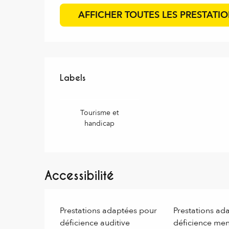
AFFICHER TOUTES LES PRESTATI
Offres de prestations
Labels
Labels
Tourisme et
handicap
Accessibilité
Prestations adaptées pour
Prestations ad
déficience auditive
déficience men