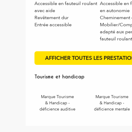
Accessible en fauteuil roulant
Accessible en f
avec aide
en autonomie
Revêtement dur
Cheminement d
Entrée accessible
Mobilier/Compt
adapté aux pe
fauteuil roulan
AFFICHER TOUTES LES PRESTATI
Tourisme et handicap
Tourisme et handicap
Marque Tourisme
Marque Tourisme
& Handicap -
& Handicap -
déficience auditive
déficience mentale