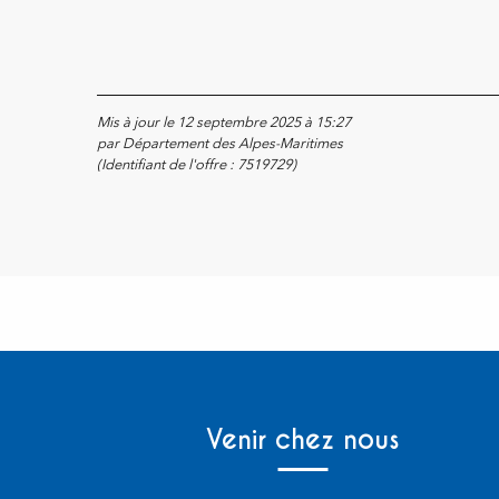
Mis à jour le 12 septembre 2025 à 15:27
par Département des Alpes-Maritimes
(Identifiant de l'offre :
7519729
)
Venir chez nous