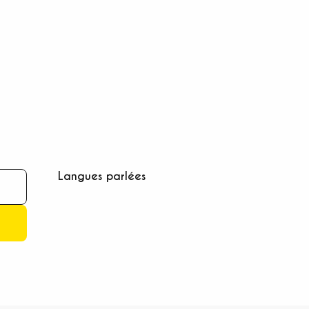
Langues parlées
Langues parlées