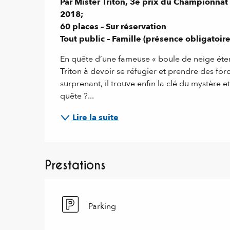
Par Mister Triton, 3e prix du Championn
2018;

60 places – Sur réservation 

Tout public – Famille (présence obligatoi
En quête d’une fameuse « boule de neige étern
Triton à devoir se réfugier et prendre des forc
surprenant, il trouve enfin la clé du mystère et
quête ?...
Lire la suite
Prestations
Parking