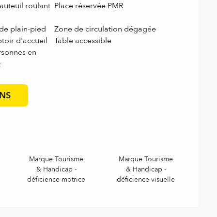
auteuil roulant
Place réservée PMR
e plain-pied
Zone de circulation dégagée
oir d'accueil
Table accessible
rsonnes en
t
ONS
Marque Tourisme
Marque Tourisme
& Handicap -
& Handicap -
déficience motrice
déficience visuelle