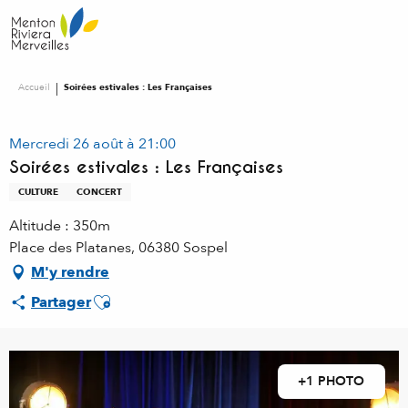
Aller
au
contenu
principal
Accueil
Soirées estivales : Les Françaises
Mercredi 26 août à 21:00
Soirées estivales : Les Françaises
CULTURE
CONCERT
Altitude : 350m
Place des Platanes, 06380 Sospel
M'y rendre
Ajouter aux favoris
Partager
+1 PHOTO