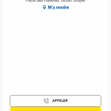
Place des Platanes, 06380 Sospel
M'y rendre
APPELER