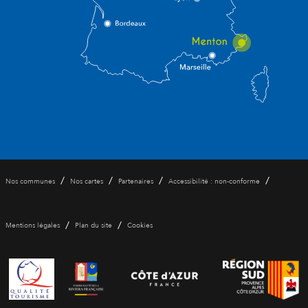
/
/
/
/
Nos communes
Nos cartes
Partenaires
Accessibilité : non-conforme
/
/
Mentions légales
Plan du site
Cookies