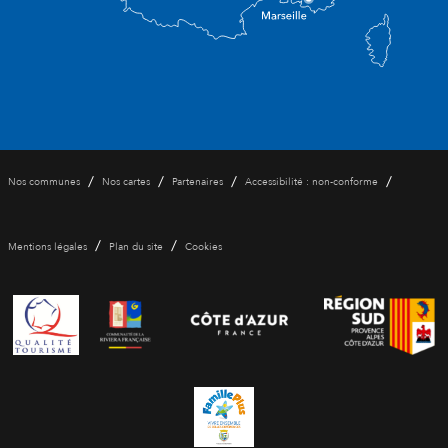
/
/
/
/
Nos communes
Nos cartes
Partenaires
Accessibilité : non-conforme
/
/
Mentions légales
Plan du site
Cookies