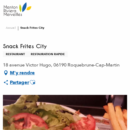
Aller
au
contenu
principal
Accueil
Snack Frites City
Snack Frites City
RESTAURANT
RESTAURATION RAPIDE
18 avenue Victor Hugo, 06190 Roquebrune-Cap-Martin
M'y rendre
Ajouter aux favoris
Partager