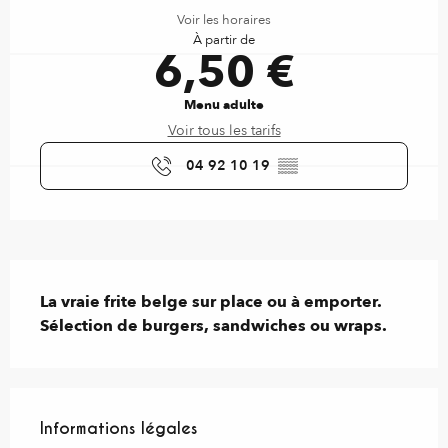
Voir les horaires
À partir de
6,50 €
Menu adulte
Voir tous les tarifs
04 92 10 19
▒▒
Description
La vraie frite belge sur place ou à emporter. 
Sélection de burgers, sandwiches ou wraps.
Informations légales
Informations légales