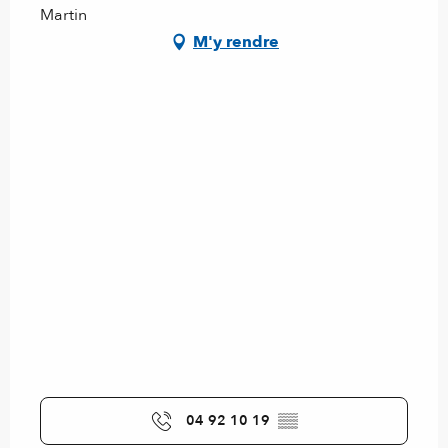
Martin
M'y rendre
04 92 10 19
▒▒