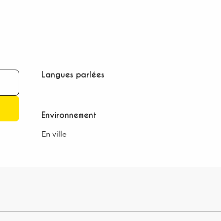
Langues parlées
Langues parlées
Environnement
Environnement
En ville