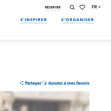
FR
RÉSERVER
Recherche
Voir les favoris
S'INSPIRER
S'ORGANISER
Ajouter aux favoris
Partager
Ajouter à mes favoris