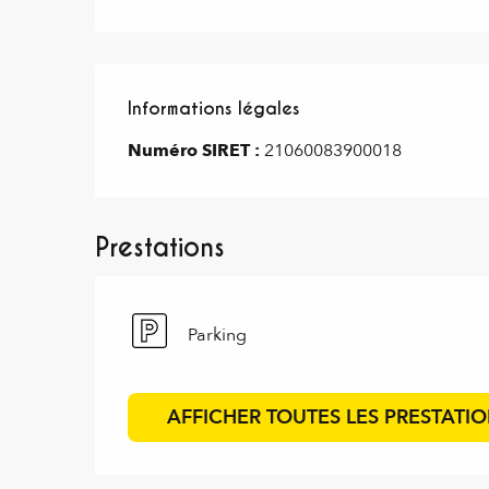
Informations légales
Informations légales
Numéro SIRET :
21060083900018
Prestations
Parking
AFFICHER TOUTES LES PRESTATI