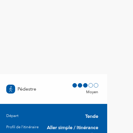
Pédestre
Moyen
Départ
Tende
Informations pratiques
Profil de l’itinéraire
Aller simple / Itinérance