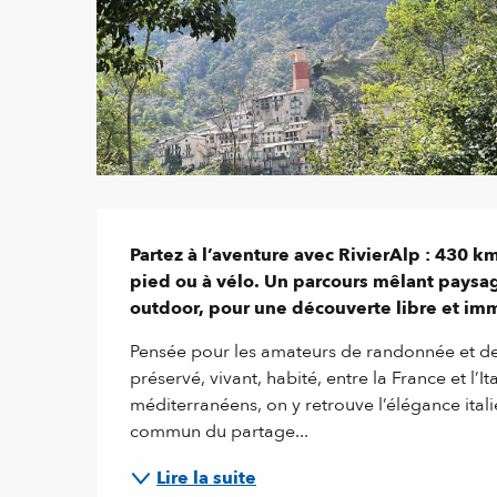
Description
Partez à l’aventure avec RivierAlp : 430 k
pied ou à vélo. Un parcours mêlant paysage
outdoor, pour une découverte libre et imme
Pensée pour les amateurs de randonnée et de V
préservé, vivant, habité, entre la France et l’I
méditerranéens, on y retrouve l’élégance italie
commun du partage...
Lire la suite