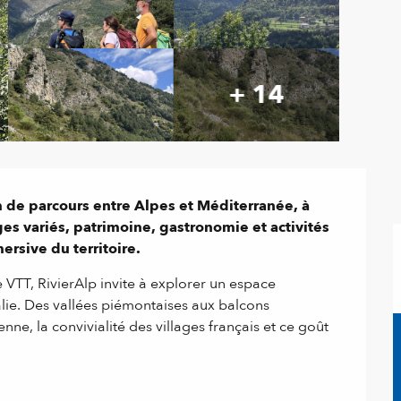
+ 14
m de parcours entre Alpes et Méditerranée, à 
s variés, patrimoine, gastronomie et activités 
rsive du territoire.
TT, RivierAlp invite à explorer un espace 
talie. Des vallées piémontaises aux balcons 
nne, la convivialité des villages français et ce goût 