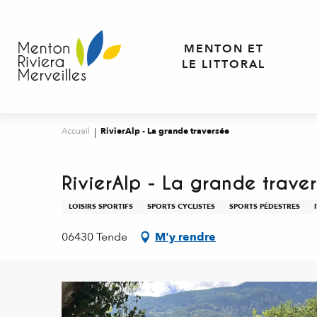
Aller
au
contenu
MENTON ET
principal
LE LITTORAL
Accueil
RivierAlp - La grande traversée
RivierAlp - La grande trave
LOISIRS SPORTIFS
SPORTS CYCLISTES
SPORTS PÉDESTRES
06430 Tende
M'y rendre