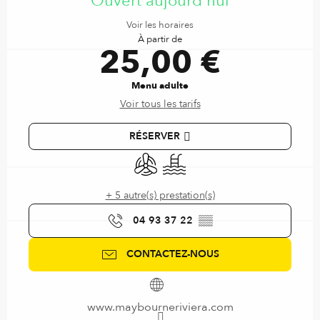
Ouvert aujourd'hui
Voir les horaires
À partir de
25,00 €
Menu adulte
Voir tous les tarifs
RÉSERVER
Air conditionné
Piscine
+ 5 autre(s) prestation(s)
04 93 37 22
▒▒
CONTACTEZ-NOUS
www.maybourneriviera.com