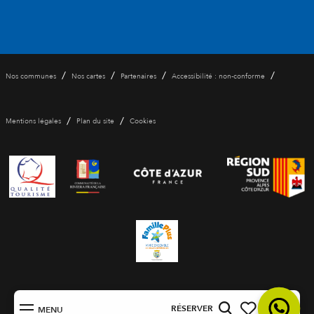
/
/
/
/
Nos communes
Nos cartes
Partenaires
Accessibilité : non-conforme
/
/
Mentions légales
Plan du site
Cookies
FR
RÉSERVER
MENU