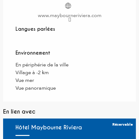
www.maybourneriviera.com
Langues parlées
Langues parlées
Environnement
Environnement
En périphérie de la ville
Village à -2 km
Vue mer
Vue panoramique
En lien avec
Réservable
Hôtel Maybourne Riviera