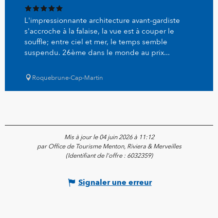
L'impressionnante architecture avant-gardiste
s'accroche à la falaise, la vue est à couper le
souffle; entre ciel et mer, le temps semble
suspendu. 26ème dans le monde au prix...
Roquebrune-Cap-Martin
Mis à jour le 04 juin 2026 à 11:12
par Office de Tourisme Menton, Riviera & Merveilles
(Identifiant de l'offre :
6032359
)
Signaler une erreur