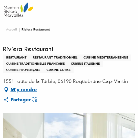
Aller
au
contenu
principal
Accueil
Riviera Restaurant
Riviera Restaurant
RESTAURANT
RESTAURANT TRADITIONNEL
CUISINE MÉDITERRANÉENNE
CUISINE TRADITIONNELLE FRANÇAISE
CUISINE ITALIENNE
CUISINE PROVENÇALE
CUISINE CORSE
1551 route de la Turbie, 06190 Roquebrune-Cap-Martin
M'y rendre
Ajouter aux favoris
Partager