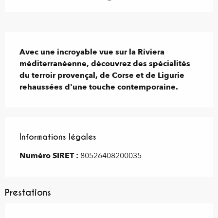
Description
Avec une incroyable vue sur la Riviera 
méditerranéenne, découvrez des spécialités 
du terroir provençal, de Corse et de Ligurie 
rehaussées d'une touche contemporaine.
Informations légales
Informations légales
Numéro SIRET :
80526408200035
Prestations