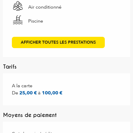
Air conditionné
Piscine
AFFICHER TOUTES LES PRESTATIONS
Tarifs
Tarifs 2027
A la carte
De
25,00 €
à
100,00 €
Moyens de paiement