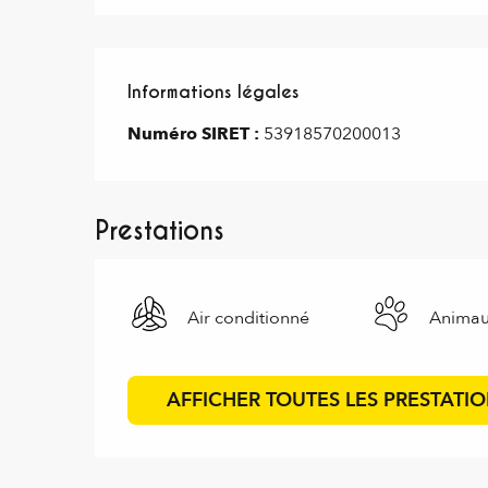
Informations légales
Informations légales
Numéro SIRET :
53918570200013
Prestations
Air conditionné
Animau
AFFICHER TOUTES LES PRESTATI