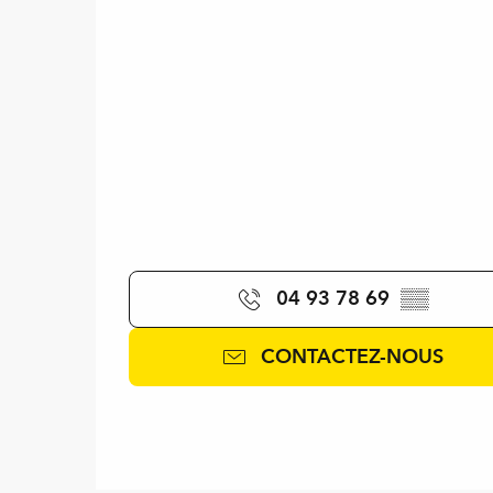
04 93 78 69
▒▒
CONTACTEZ-NOUS