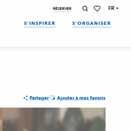
FR
RÉSERVER
Recherche
Voir les favoris
S'INSPIRER
S'ORGANISER
Ajouter aux favoris
Partager
Ajouter à mes favoris