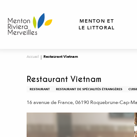
Aller
au
contenu
MENTON ET
principal
LE LITTORAL
Accueil
Restaurant Vietnam
Restaurant Vietnam
RESTAURANT
RESTAURANT DE SPÉCIALITÉS ÉTRANGÈRES
CUIS
16 avenue de France, 06190 Roquebrune-Cap-Ma