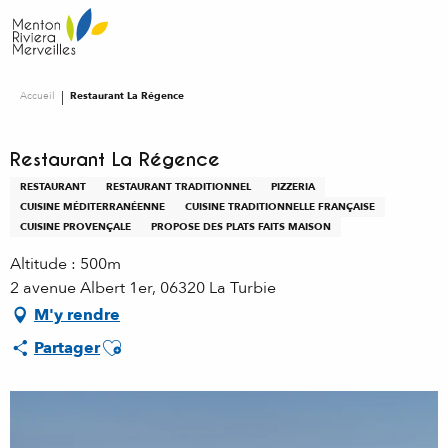
Aller
au
contenu
principal
Accueil
Restaurant La Régence
Restaurant La Régence
RESTAURANT
RESTAURANT TRADITIONNEL
PIZZERIA
CUISINE MÉDITERRANÉENNE
CUISINE TRADITIONNELLE FRANÇAISE
CUISINE PROVENÇALE
PROPOSE DES PLATS FAITS MAISON
Altitude : 500m
2 avenue Albert 1er, 06320 La Turbie
M'y rendre
Ajouter aux favoris
Partager