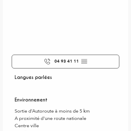
04 93 41 11
▒▒
Langues parlées
Langues parlées
Environnement
Environnement
Sortie d’Autoroute à moins de 5 km
A proximité d'une route nationale
Centre ville