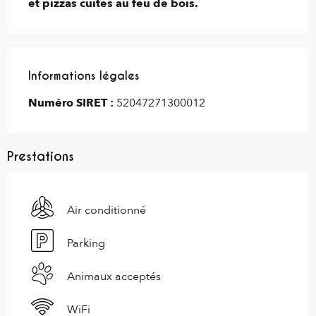
et pizzas cuites au feu de bois.
Informations légales
Informations légales
Numéro SIRET :
52047271300012
Prestations
Air conditionné
Parking
Animaux acceptés
WiFi