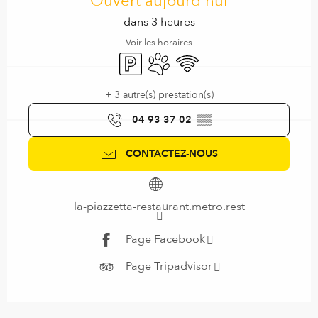
Ouvert aujourd'hui
dans 3 heures
Voir les horaires
Parking
Animaux acceptés
WiFi
+ 3 autre(s) prestation(s)
04 93 37 02
▒▒
CONTACTEZ-NOUS
la-piazzetta-restaurant.metro.rest
Page Facebook
Page Tripadvisor