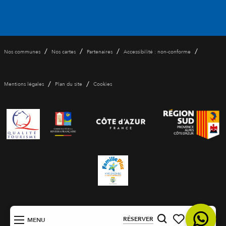
/
/
/
/
Nos communes
Nos cartes
Partenaires
Accessibilité : non-conforme
/
/
Mentions légales
Plan du site
Cookies
FR
RÉSERVER
MENU