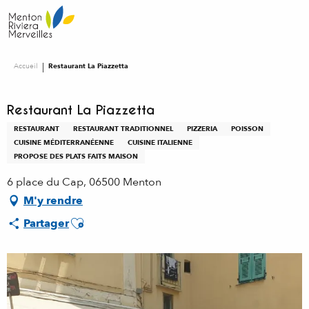
Aller
au
contenu
principal
Accueil
Restaurant La Piazzetta
Restaurant La Piazzetta
RESTAURANT
RESTAURANT TRADITIONNEL
PIZZERIA
POISSON
CUISINE MÉDITERRANÉENNE
CUISINE ITALIENNE
PROPOSE DES PLATS FAITS MAISON
6 place du Cap, 06500 Menton
M'y rendre
Ajouter aux favoris
Partager