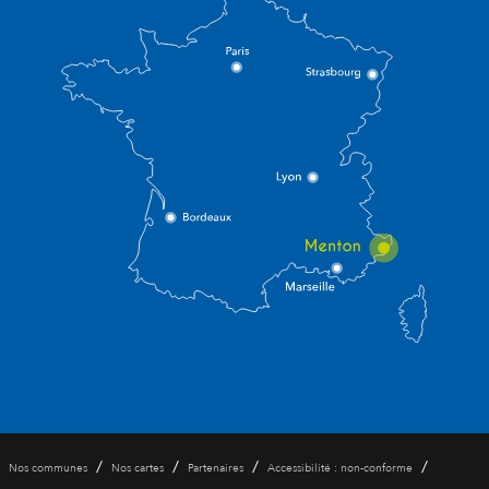
/
/
/
/
Nos communes
Nos cartes
Partenaires
Accessibilité : non-conforme