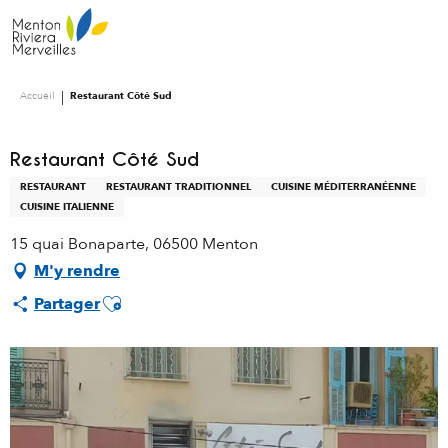
Aller
au
contenu
principal
Accueil
Restaurant Côté Sud
Restaurant Côté Sud
RESTAURANT
RESTAURANT TRADITIONNEL
CUISINE MÉDITERRANÉENNE
CUISINE ITALIENNE
15 quai Bonaparte, 06500 Menton
M'y rendre
Ajouter aux favoris
Partager