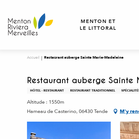
Aller
au
contenu
MENTON ET
principal
LE LITTORAL
Accueil
Restaurant auberge Sainte Marie-Madeleine
Restaurant auberge Sainte
HÔTEL - RESTAURANT
RESTAURANT TRADITIONNEL
SPÉCIALIT
Altitude : 1550m
Hameau de Casterino, 06430 Tende
M'y ren