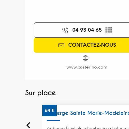
04 93 04 65
▒▒
CONTACTEZ-NOUS
www.casterino.com
Sur place
64
€
Auberge Sainte Marie-Madelein
Auberge familiale à l’ambiance chaleureu