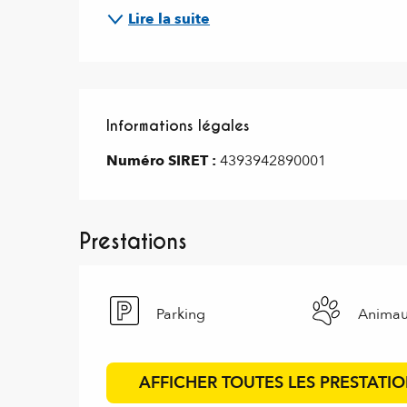
Lire la suite
Informations légales
Informations légales
Numéro SIRET :
4393942890001
Prestations
Parking
Animau
AFFICHER TOUTES LES PRESTATI