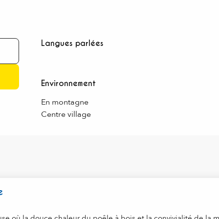
Langues parlées
Langues parlées
Environnement
Environnement
En montagne
Centre village
e
se où la douce chaleur du poêle à bois et la convivialité de la