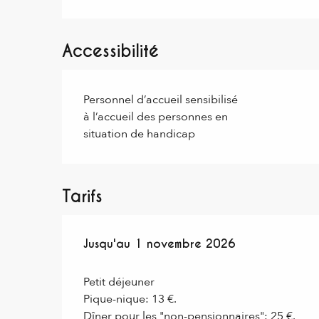
Accessibilité
Personnel d’accueil sensibilisé
à l’accueil des personnes en
situation de handicap
Tarifs
Du
Jusqu'au
5 janvier 2026
1 novembre 2026
au
1 novembre 2026
Petit déjeuner
Pique-nique: 13 €.
Dîner pour les "non-pensionnaires": 25 €.