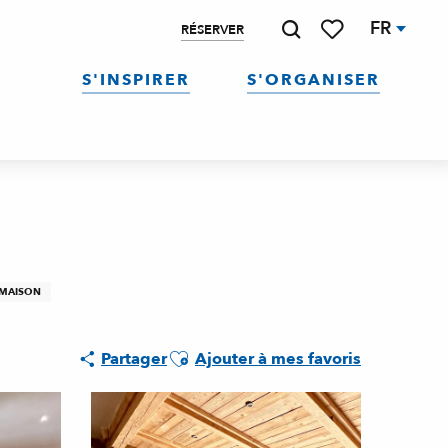
FR
RÉSERVER
Recherche
Voir les favoris
S'INSPIRER
S'ORGANISER
 MAISON
Ajouter aux favoris
Partager
Ajouter à mes favoris