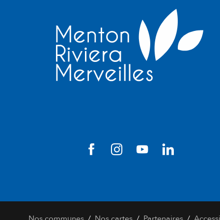
/
/
/
Nos communes
Nos cartes
Partenaires
Accessi