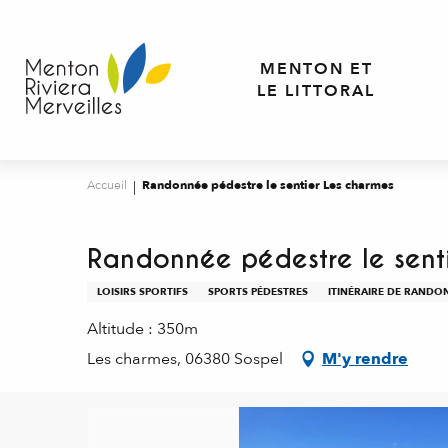
Aller
au
contenu
MENTON ET
principal
LE LITTORAL
Accueil
Randonnée pédestre le sentier Les charmes
Randonnée pédestre le sent
LOISIRS SPORTIFS
SPORTS PÉDESTRES
ITINÉRAIRE DE RANDO
Altitude : 350m
Les charmes, 06380 Sospel
M'y rendre