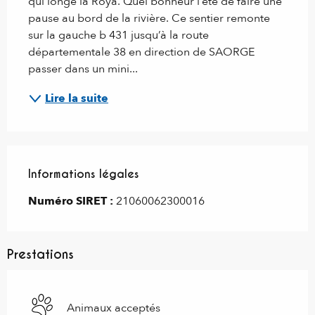
qui longe la Roya. Quel bonheur l’été de faire une 
pause au bord de la rivière. Ce sentier remonte 
sur la gauche b 431 jusqu’à la route 
départementale 38 en direction de SAORGE 
passer dans un mini...
Lire la suite
Informations légales
Informations légales
Numéro SIRET :
21060062300016
Prestations
Animaux acceptés