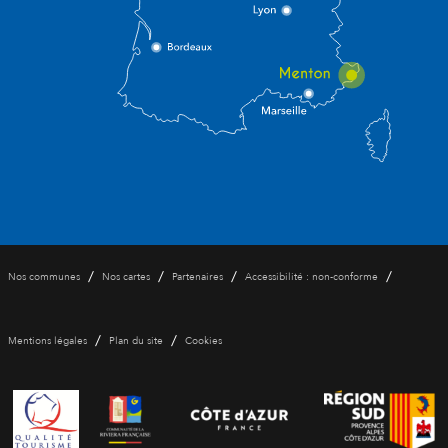
/
/
/
/
Nos communes
Nos cartes
Partenaires
Accessibilité : non-conforme
/
/
Mentions légales
Plan du site
Cookies