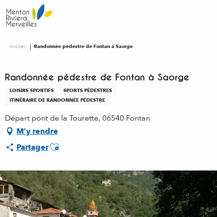
Aller
au
contenu
principal
Accueil
Randonnée pédestre de Fontan à Saorge
Randonnée pédestre de Fontan à Saorge
LOISIRS SPORTIFS
SPORTS PÉDESTRES
ITINÉRAIRE DE RANDONNÉE PÉDESTRE
Départ pont de la Tourette, 06540 Fontan
M'y rendre
Ajouter aux favoris
Partager