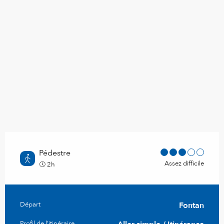
Pédestre
Assez difficile
2h
Informations pratiques
Départ
Fontan
Profil de l’itinéraire