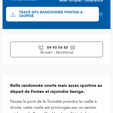
Aller simple / Itinérance
Documentation
TRACÉ GPX RANDONNÉE FONTAN À
SECTI
SAORGE
Ouverture et coordonnées
04 93 04 50
▒▒
Accueil - Sécretariat
Description
Belle randonnée courte mais assez sportive au 
départ de Fontan et rejoindre Saorge.
Passez le pont de la Tourette prendre la ruelle à 
droite, cette ruelle est prolongée par un sentier 