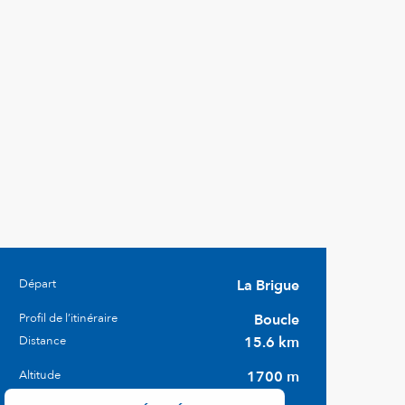
Départ
La Brigue
Informations pratiques
Profil de l’itinéraire
Boucle
Distance
15.6 km
Altitude
1700 m
Documentation