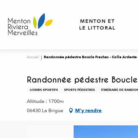
Aller
au
contenu
MENTON ET
principal
LE LITTORAL
Accueil
Randonnée pédestre Boucle Fraches - Colle Ardente 
Randonnée pédestre Boucle 
LOISIRS SPORTIFS
SPORTS PÉDESTRES
ITINÉRAIRE DE RANDO
Altitude : 1700m
06430 La Brigue
M'y rendre