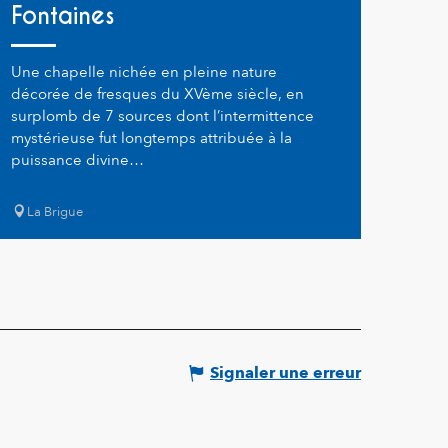
Fontaines
Une chapelle nichée en pleine nature
décorée de fresques du XVème siècle, en
surplomb de 7 sources dont l’intermittence
mystérieuse fut longtemps attribuée à la
puissance divine…
La Brigue
Signaler une erreur