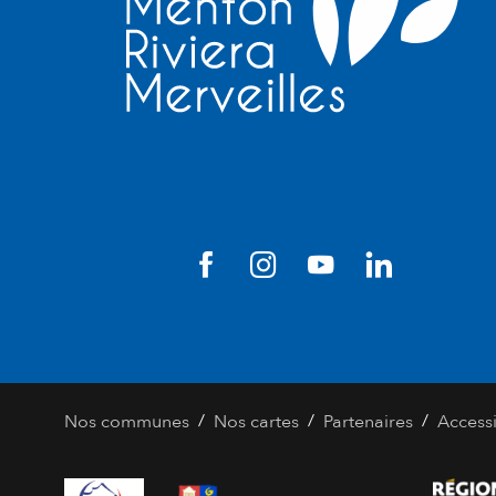
/
/
/
Nos communes
Nos cartes
Partenaires
Accessi