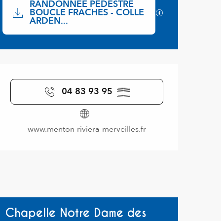
RANDONNÉE PÉDESTRE
BOUCLE FRACHES - COLLE
SECTIONS.TOURI
ARDEN...
Ouverture et coordonnées
04 83 93 95
▒▒
www.menton-riviera-merveilles.fr
Chapelle Notre Dame des