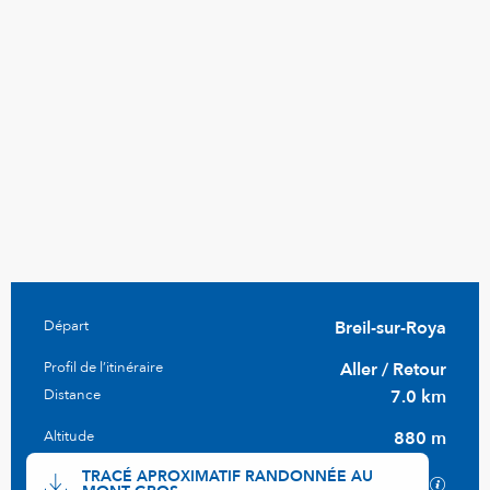
Informations pratiques
Départ
Breil-sur-Roya
Profil de l’itinéraire
Aller / Retour
Distance
7.0 km
Altitude
880 m
Documentation
TRACÉ APROXIMATIF RANDONNÉE AU
SECTI