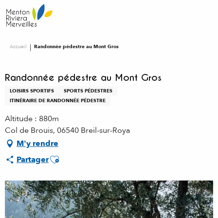
Aller
au
contenu
principal
Accueil
Randonnée pédestre au Mont Gros
Randonnée pédestre au Mont Gros
LOISIRS SPORTIFS
SPORTS PÉDESTRES
ITINÉRAIRE DE RANDONNÉE PÉDESTRE
Altitude : 880m
Col de Brouis, 06540 Breil-sur-Roya
M'y rendre
Ajouter aux favoris
Partager