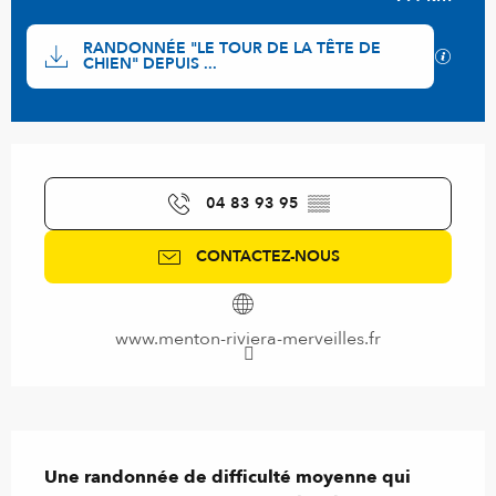
Documentation
RANDONNÉE "LE TOUR DE LA TÊTE DE
SECTI
CHIEN" DEPUIS ...
Ouverture et coordonnées
04 83 93 95
▒▒
CONTACTEZ-NOUS
www.menton-riviera-merveilles.fr
Description
Une randonnée de difficulté moyenne qui 