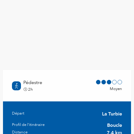
Pédestre
Moyen
2h
Informations pratiques
Départ
La Turbie
Profil de l’itinéraire
Boucle
Distance
7.4 km