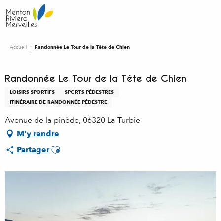
Aller
au
contenu
principal
Accueil
Randonnée Le Tour de la Tête de Chien
Randonnée Le Tour de la Tête de Chien
LOISIRS SPORTIFS
SPORTS PÉDESTRES
ITINÉRAIRE DE RANDONNÉE PÉDESTRE
Avenue de la pinède, 06320 La Turbie
M'y rendre
Ajouter aux favoris
Partager