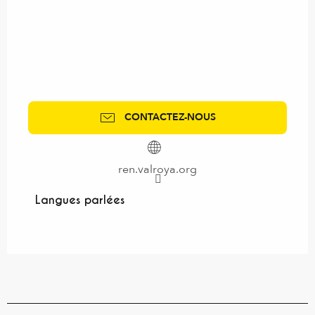
CONTACTEZ-NOUS
ren.valroya.org
Langues parlées
Langues parlées