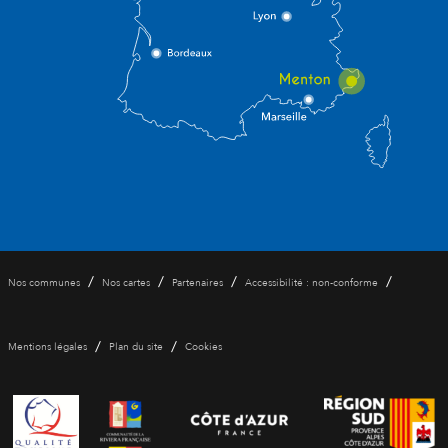
/
/
/
/
Nos communes
Nos cartes
Partenaires
Accessibilité : non-conforme
/
/
Mentions légales
Plan du site
Cookies