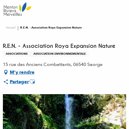
Aller
au
contenu
principal
Accueil
R.E.N. - Association Roya Expansion Nature
R.E.N. - Association Roya Expansion Nature
ASSOCIATIONS
ASSOCIATION ENVIRONNEMENTALE
15 rue des Anciens Combattants, 06540 Saorge
M'y rendre
Ajouter aux favoris
Partager