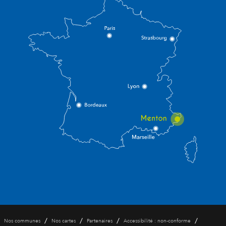
/
/
/
/
Nos communes
Nos cartes
Partenaires
Accessibilité : non-conforme