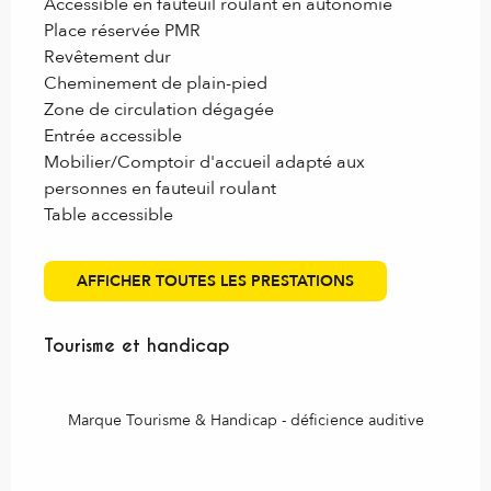
Accessible en fauteuil roulant en autonomie
Place réservée PMR
Revêtement dur
Cheminement de plain-pied
Zone de circulation dégagée
Entrée accessible
Mobilier/Comptoir d'accueil adapté aux
personnes en fauteuil roulant
Table accessible
AFFICHER TOUTES LES PRESTATIONS
Tourisme et handicap
Tourisme et handicap
Marque Tourisme & Handicap - déficience auditive