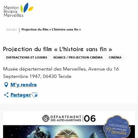
Aller
au
contenu
principal
Accueil
Projection du film « L'histoire sans fin »
Projection du film « L'histoire sans fin »
DISTRACTIONS ET LOISIRS
SÉANCE / PROJECTION CINÉMA
CINÉMA
Musée départemental des Merveilles, Avenue du 16
Septembre 1947, 06430 Tende
M'y rendre
Ajouter aux favoris
Partager