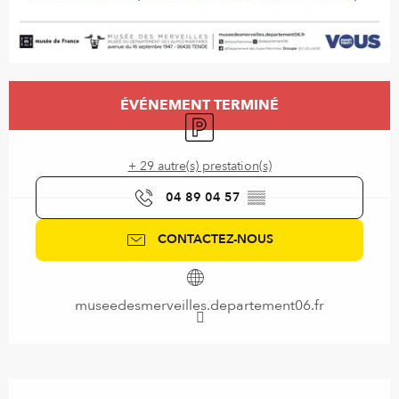
Ouverture et coordonnées
ÉVÉNEMENT TERMINÉ
Parking
+ 29 autre(s) prestation(s)
04 89 04 57
▒▒
CONTACTEZ-NOUS
museedesmerveilles.departement06.fr
Description