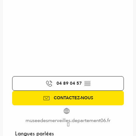
04 89 04 57
▒▒
CONTACTEZ-NOUS
museedesmerveilles.departement06.fr
Langues parlées
Langues parlées