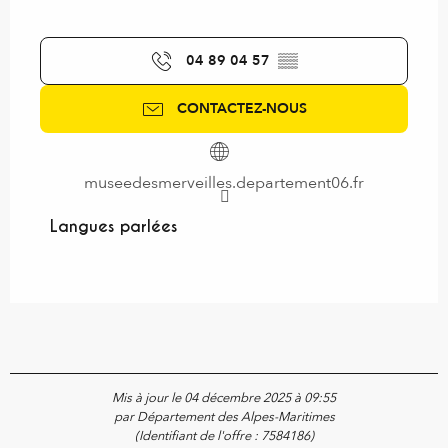
04 89 04 57
▒▒
CONTACTEZ-NOUS
museedesmerveilles.departement06.fr
Langues parlées
Langues parlées
Mis à jour le 04 décembre 2025 à 09:55
par Département des Alpes-Maritimes
(Identifiant de l'offre :
7584186
)