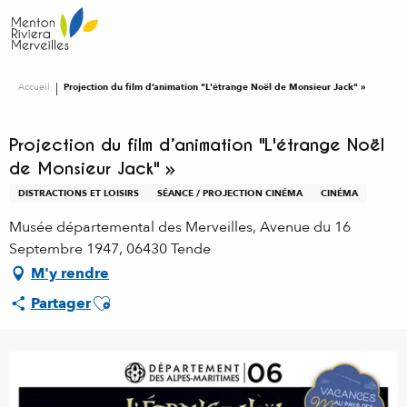
Aller
au
contenu
principal
Accueil
Projection du film d’animation "L'étrange Noël de Monsieur Jack" »
Projection du film d’animation "L'étrange Noël
de Monsieur Jack" »
DISTRACTIONS ET LOISIRS
SÉANCE / PROJECTION CINÉMA
CINÉMA
Musée départemental des Merveilles, Avenue du 16
Septembre 1947, 06430 Tende
M'y rendre
Ajouter aux favoris
Partager