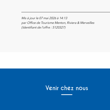
Mis à jour le 07 mai 2026 à 14:13
par Office de Tourisme Menton, Riviera & Merveilles
(Identifiant de l'offre :
5120327
)
Venir chez nous