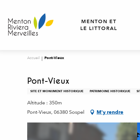
Aller
au
contenu
MENTON ET
principal
LE LITTORAL
Accueil
Pont-Vieux
Pont-Vieux
SITE ET MONUMENT HISTORIQUE
PATRIMOINE HISTORIQUE
S
Altitude : 350m
Pont-Vieux, 06380 Sospel
M'y rendre