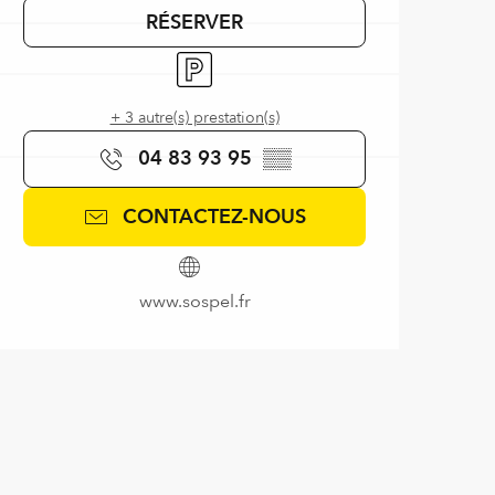
RÉSERVER
Parking
+ 3 autre(s) prestation(s)
04 83 93 95
▒▒
CONTACTEZ-NOUS
www.sospel.fr