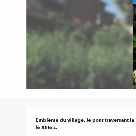
Description
Emblème du village, le pont traversant la 
le XIIIe s.