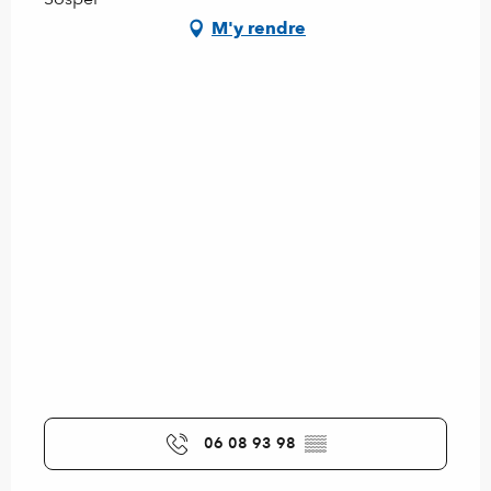
M'y rendre
06 08 93 98
▒▒