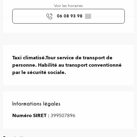
Voir les horaires
06 08 93 98
▒▒
Description
Taxi climatisé.Tour service de transport de 
personne. Habilité au transport conventionné 
par le sécurité sociale.
Informations légales
Informations légales
Numéro SIRET :
399507896