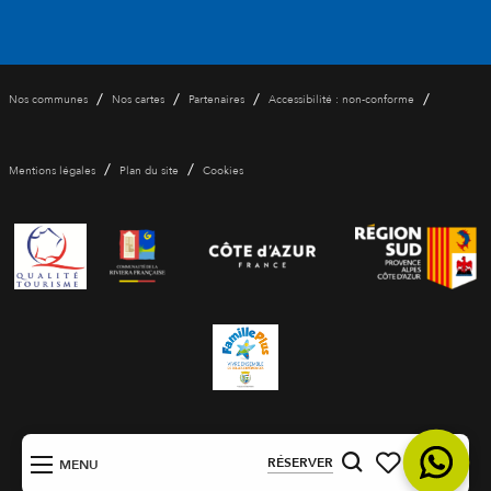
/
/
/
/
Nos communes
Nos cartes
Partenaires
Accessibilité : non-conforme
/
/
Mentions légales
Plan du site
Cookies
FR
RÉSERVER
MENU
Recherche