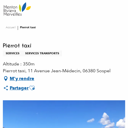
Aller
au
contenu
principal
Accueil
Pierrot taxi
Pierrot taxi
SERVICES
SERVICES TRANSPORTS
Altitude : 350m
Pierrot taxi, 11 Avenue Jean-Médecin, 06380 Sospel
M'y rendre
Ajouter aux favoris
Partager