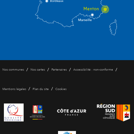
/
/
/
/
Nos communes
Nos cartes
Partenaires
Accessibilité : non-conforme
/
/
Mentions légales
Plan du site
Cookies