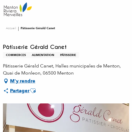
Aller
au
contenu
principal
Accueil
Pâtisserie Gérald Canet
Pâtisserie Gérald Canet
COMMERCES
ALIMENTATION
PÂTISSERIE
Pâtisserie Gérald Canet, Halles municipales de Menton,
Quai de Monleon, 06500 Menton
M'y rendre
Ajouter aux favoris
Partager