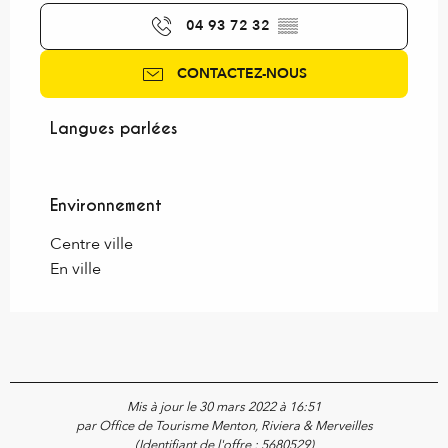
04 93 72 32
▒▒
CONTACTEZ-NOUS
Langues parlées
Langues parlées
Environnement
Environnement
Centre ville
En ville
Mis à jour le 30 mars 2022 à 16:51
par Office de Tourisme Menton, Riviera & Merveilles
(Identifiant de l'offre :
5680529
)