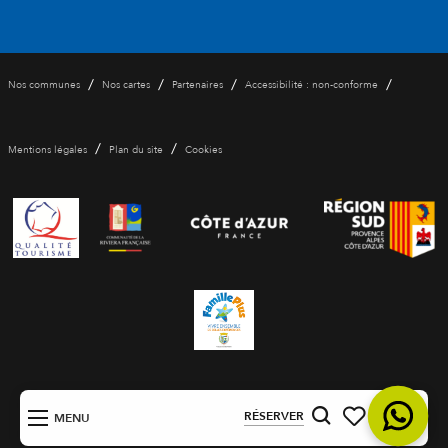
/
/
/
/
Nos communes
Nos cartes
Partenaires
Accessibilité : non-conforme
/
/
Mentions légales
Plan du site
Cookies
FR
RÉSERVER
MENU
Recherche