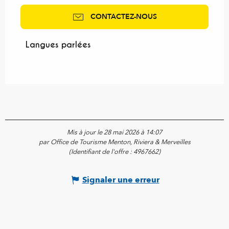
CONTACTEZ-NOUS
Langues parlées
Langues parlées
Mis à jour le 28 mai 2026 à 14:07
par Office de Tourisme Menton, Riviera & Merveilles
(Identifiant de l'offre :
4967662
)
Signaler une erreur