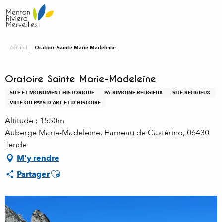
Aller
au
contenu
principal
Accueil
Oratoire Sainte Marie-Madeleine
Oratoire Sainte Marie-Madeleine
SITE ET MONUMENT HISTORIQUE
PATRIMOINE RELIGIEUX
SITE RELIGIEUX
VILLE OU PAYS D'ART ET D'HISTOIRE
Altitude : 1550m
Auberge Marie-Madeleine, Hameau de Castérino, 06430
Tende
M'y rendre
Ajouter aux favoris
Partager